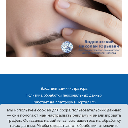
×
Консультант
Добрый день!
Подскажу по лечению боли. Чем могу
помочь?
Стоимость услуг
Записаться на прием
Задать вопрос
Вход для администратора
Политика обработки персональных данных
Работает на платформе
Портал.РФ
Последние обновление сайта
: 2026-08-06 06:55:48
Мы используем cookies для сбора пользовательских данных
— они помогают нам настраивать рекламу и анализировать
Центр поддержки пользователей
трафик. Оставаясь на сайте, вы соглашаетесь на обработку
таких данных. Чтобы отказаться от обработки, отключите