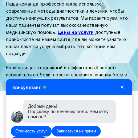
Наша команда профессионалов использует
современные методы диагностики и лечения, чтобы
достичь наилучших результатов. Мы гарантируем, что
наши пациенты получат высококачественную
медицинскую помощь.
Цены на услуги
доступны в
прайс-листе на нашем сайте, где вы можете узнать о
наших пакетах услуг и выбрать тот, который вам
подходит.
Если вы ищете надежный и эффективный способ
избавиться от боли, посетите клинику лечения боли и
запишитесь на консультацию с
доктором
×
Консультант
Водолазским Николаем Юрьевичем
.
Соединить Вас прямо сейчас с сотрудником
колл-центра?
Добрый день!
Жмите на номер:
+7 (473) 210-31-03
Подскажу по лечению боли. Чем могу
помочь?
Позвонить
Стоимость услуг
Записаться на прием