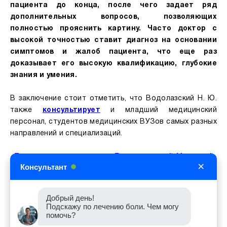
пациента до конца, после чего задает ряд
дополнительных вопросов, позволяющих
полностью прояснить картину. Часто доктор с
высокой точностью ставит диагноз на основании
симптомов и жалоб пациента, что еще раз
доказывает его высокую квалификацию, глубокие
знания и умения.
В заключение стоит отметить, что Водолазский Н. Ю.
также
консультирует
и младший медицинский
персонал, студентов медицинских ВУЗов самых разных
направлений и специализаций.
Доктор анестезиолог Водолазский Николай
×
Консультант
Юрьевич
Получить консультацию врача
реаниматолога
Добрый день!
Соединить Вас прямо сейчас с сотрудником
Подскажу по лечению боли. Чем могу
помочь?
колл-центра?
Жмите на номер:
+7 (473) 210-31-03