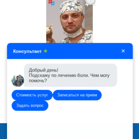
×
Консультант
Добрый день!
Водолазский Николай Юрьевич
Подскажу по лечению боли. Чем могу
помочь?
Воронеж: анестезиолог-реаниматолог, 1
категория, стаж 15 лет
Запись на приём
+7 (473) 2103-103
Стоимость услуг
Записаться на прием
Запись на приём
+7 (473) 223-03-03
Задать вопрос