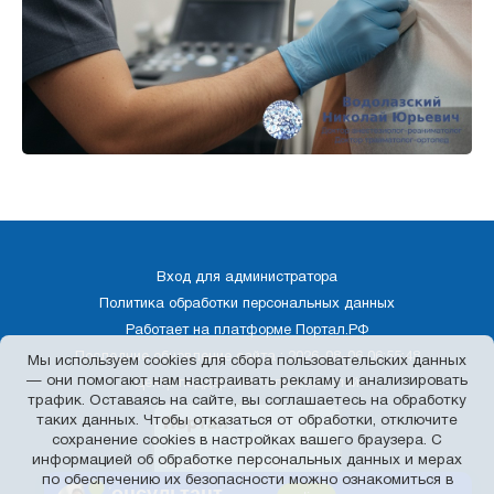
Добрый день!
Подскажу по лечению боли. Чем могу
помочь?
Стоимость услуг
Записаться на прием
Задать вопрос
Вход для администратора
Политика обработки персональных данных
Работает на платформе
Портал.РФ
Последние обновление сайта
: 2026-08-06 06:55:48
Мы используем cookies для сбора пользовательских данных
— они помогают нам настраивать рекламу и анализировать
Центр поддержки пользователей
трафик. Оставаясь на сайте, вы соглашаетесь на обработку
таких данных. Чтобы отказаться от обработки, отключите
сохранение cookies в настройках вашего браузера. С
Отправить
информацией об обработке персональных данных и мерах
по обеспечению их безопасности можно ознакомиться в