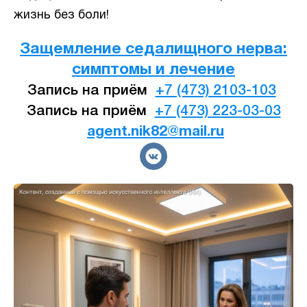
жизнь без боли!
Защемление седалищного нерва:
симптомы и лечение
Запись на приём
+7 (473) 2103-103
Запись на приём
+7 (473) 223-03-03
agent.nik82@mail.ru