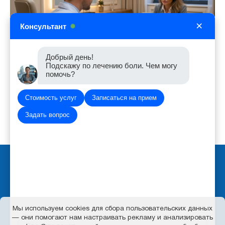
×
Консультант
Добрый день!
Подскажу по лечению боли. Чем могу
помочь?
Стоимость услуг
Записаться на прием
Задать вопрос
Вход для администратора
Политика обработки персональных данных
Работает на платформе
Портал.РФ
Последние обновление сайта
: 2026-08-06 06:55:48
Мы используем cookies для сбора пользовательских данных
— они помогают нам настраивать рекламу и анализировать
Центр поддержки пользователей