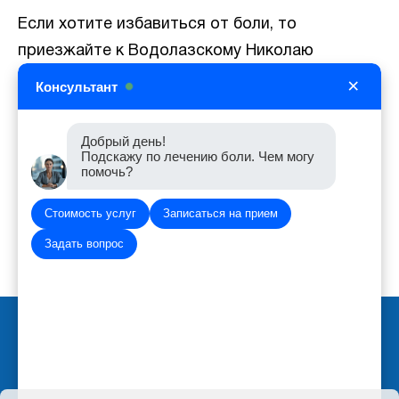
Если хотите избавиться от боли, то
приезжайте к Водолазскому Николаю
Юрьевичу.
×
Консультант
Клиника лечения боли в Воронеже
Добрый день!
Запись на приём
+7 (473) 2103-103
Подскажу по лечению боли. Чем могу
помочь?
Запись на приём
+7 (473) 223-03-03
agent.nik82@mail.ru
Стоимость услуг
Записаться на прием
Задать вопрос
Вход для администратора
Политика обработки персональных данных
Работает на платформе
Портал.РФ