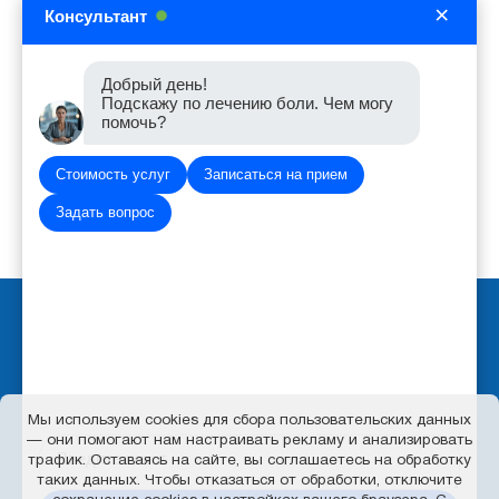
×
Консультант
agent.nik82@mail.ru
Добрый день!
Подскажу по лечению боли. Чем могу
помочь?
Стоимость услуг
Записаться на прием
Задать вопрос
Вход для администратора
Политика обработки персональных данных
Работает на платформе
Портал.РФ
Последние обновление сайта
: 2026-08-06 06:55:48
Мы используем cookies для сбора пользовательских данных
— они помогают нам настраивать рекламу и анализировать
Центр поддержки пользователей
трафик. Оставаясь на сайте, вы соглашаетесь на обработку
таких данных. Чтобы отказаться от обработки, отключите