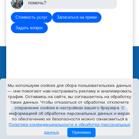
помочь?
Стоимость услуг
Записаться на прием
Задать вопрос
Вход для администратора
Политика обработки персональных данных
Работает на платформе
Портал.РФ
Последние обновление сайта
: 2026-08-06 06:55:48
Мы используем cookies для сбора пользовательских данных
— они помогают нам настраивать рекламу и анализировать
Центр поддержки пользователей
трафик. Оставаясь на сайте, вы соглашаетесь на обработку
таких данных. Чтобы отказаться от обработки, отключите
сохранение cookies в настройках вашего браузера. С
Отправить
информацией об обработке персональных данных и мерах
по обеспечению их безопасности можно ознакомиться в
Политике конфиденциальности и обработки персональных
Онлайн-чат от X SKILL
Принимаю
данных
.