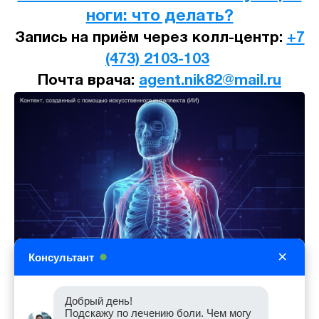
ноги: что делать?
Запись на приём через колл-центр:
+7
(473) 2103-103
Почта врача:
agent.nik82@mail.ru
×
Консультант
Добрый день!
Подскажу по лечению боли. Чем могу