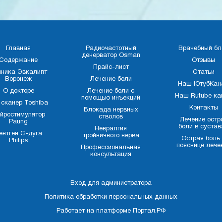
Главная
Радиочастотный
Врачебный бл
денерватор Osman
Содержание
Отзывы
Прайс-лист
иника Эвкалипт
Статьи
Воронеж
Лечение боли
Наш ЮтубКан
О докторе
Лечение боли с
Наш Rutube ка
помощью инъекций
 сканер Toshiba
Контакты
Блокада нервных
йростимулятор
стволов
Лечение остр
Paung
боли в сустав
Невралгия
ентген С-дуга
тройничного нерва
Острая боль
Philips
пояснице лече
Профессиональная
консультация
Вход для администратора
Политика обработки персональных данных
Работает на платформе
Портал.РФ