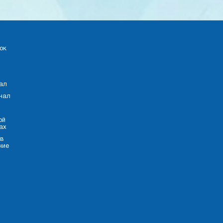
ок
×
Консультант
ал
Добрый день!
Подскажу по лечению боли.
нал
Чем могу помочь?
ой
Стоимость услуг
ах
 в
Записаться на прием
Задать вопрос
ние