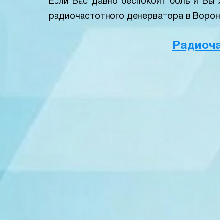
Если Вас давно беспокоит боль и Вы 
радиочастотного денерватора в Воро
Радиоча