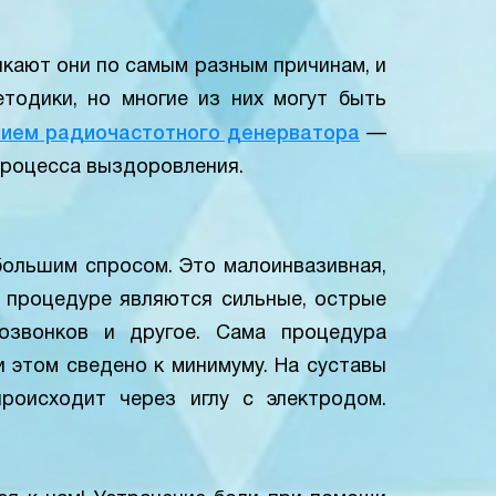
икают они по самым разным причинам, и
тодики, но многие из них могут быть
нием радиочастотного денерватора
—
процесса выздоровления.
большим спросом. Это малоинвазивная,
 процедуре являются сильные, острые
позвонков и другое. Сама процедура
 этом сведено к минимуму. На суставы
роисходит через иглу с электродом.