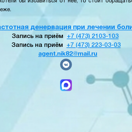
хотели бы избавиться от нее, то стоит обращать
неже.
стотная денервация при лечении боли
Запись на приём
+7 (473) 2103-103
Запись на приём
+7 (473) 223-03-03
agent.nik82@mail.ru