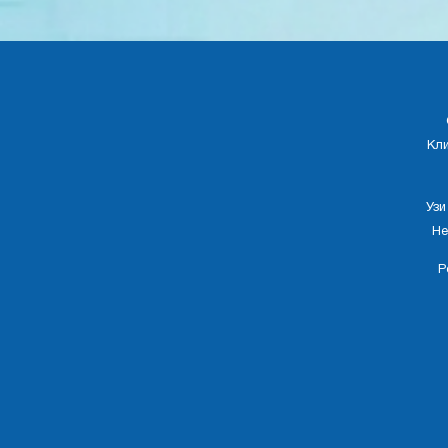
Кл
Узи
Не
Р