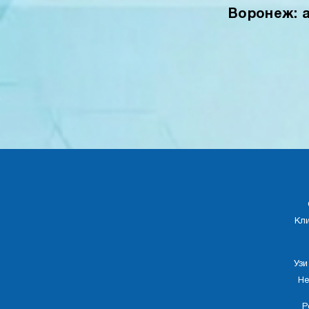
Воронеж: а
Кл
Узи
Не
Р