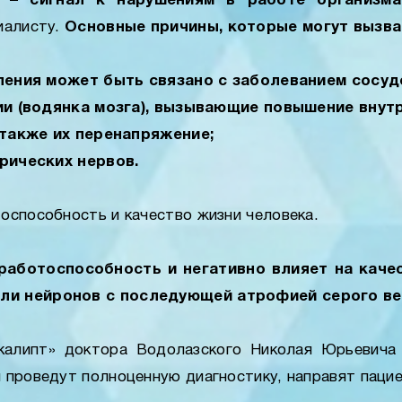
– сигнал к нарушениям в работе организма
иалисту.
Основные причины, которые могут вызв
ения может быть связано с заболеванием сосудо
ии (водянка мозга), вызывающие повышение внут
также их перенапряжение;
рических нервов.
оспособность и качество жизни человека.
работоспособность и негативно влияет на качес
ели нейронов с последующей атрофией серого в
алипт» доктора Водолазского Николая Юрьевича 
 проведут полноценную диагностику, направят пацие