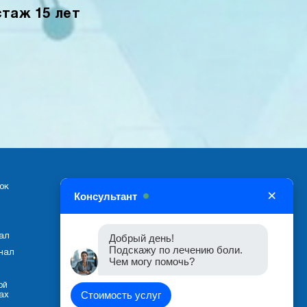
стаж 15 лет
ок
×
Консультант
ал
Добрый день!
Подскажу по лечению боли.
нал
Чем могу помочь?
ой
Стоимость услуг
ах