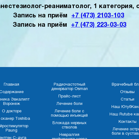
нестезиолог-реаниматолог, 1 категория, 
Запись на приём
+7 (473) 2103-103
Запись на приём
+7 (473) 223-03-03
Главная
Радиочастотный
Врачебный бл
денерватор Osman
Содержание
Отзывы
Прайс-лист
иника Эвкалипт
Статьи
Воронеж
Лечение боли
Наш ЮтубКан
О докторе
Лечение боли с
Наш Rutube ка
помощью инъекций
 сканер Toshiba
Контакты
Блокада нервных
йростимулятор
стволов
Лечение остр
Paung
боли в сустав
Невралгия
ентген С-дуга