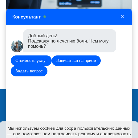
×
Консультант
Добрый день!
Подскажу по лечению боли. Чем могу
помочь?
Стоимость услуг
Записаться на прием
Задать вопрос
Вход для администратора
Политика обработки персональных данных
Работает на платформе
Портал.РФ
Последние обновление сайта
: 2026-08-06 06:55:48
Мы используем cookies для сбора пользовательских данных
— они помогают нам настраивать рекламу и анализировать
Центр поддержки пользователей