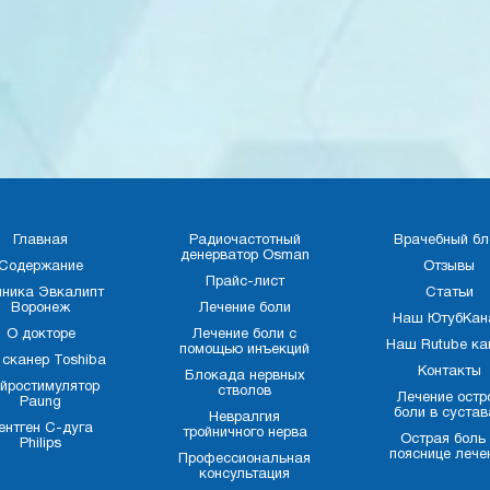
Главная
Радиочастотный
Врачебный бл
денерватор Osman
Содержание
Отзывы
Прайс-лист
иника Эвкалипт
Статьи
Воронеж
Лечение боли
Наш ЮтубКан
О докторе
Лечение боли с
Наш Rutube ка
помощью инъекций
 сканер Toshiba
Контакты
Блокада нервных
йростимулятор
стволов
Лечение остр
Paung
боли в сустав
Невралгия
ентген С-дуга
тройничного нерва
Острая боль
Philips
пояснице лече
Профессиональная
консультация