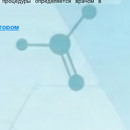
 процедуры определяется врачом в
тором