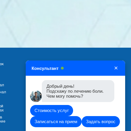
ок
×
Консультант
ал
Добрый день!
Подскажу по лечению боли.
нал
Чем могу помочь?
ой
Стоимость услуг
ах
 в
Записаться на прием
Задать вопрос
ние