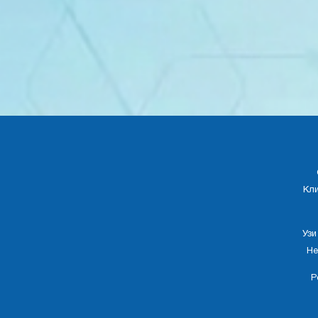
Кл
Узи
Не
Р